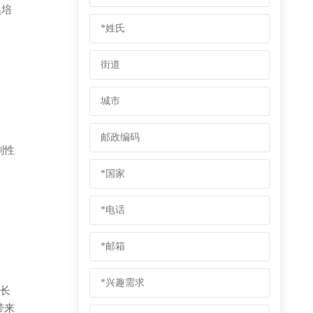
员培
划性
盖长
带来