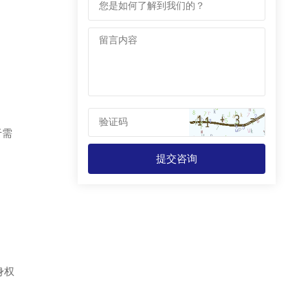
于需
提交咨询
身权