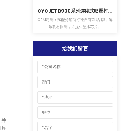
T B900系列连续式喷墨打印
CYCJET LU15F 紫外线飞行激
机
机
赋能分销商打造自有CIJ品牌，解
CYCJET LU15F系列紫外飞行激光打印机
材限制，并提供墨水芯片。
高工作功率，可满足高速二维码、数据矩
打印需求。高性能、高精度、高稳定性，
过国际认证CE、FDA。
给我们留言
，并
件库