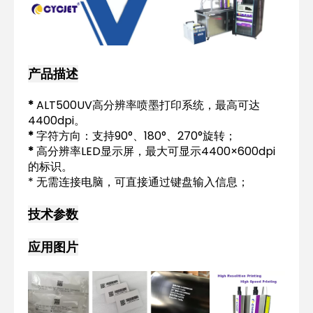
产品描述
*
ALT500UV高分辨率喷墨打印系统，最高可达
4400dpi。
*
字符方向：支持90°、180°、270°旋转；
*
高分辨率LED显示屏，最大可显示4400×600dpi
的标识。
* 无需连接电脑，可直接通过键盘输入信息；
技术参数
应用图片