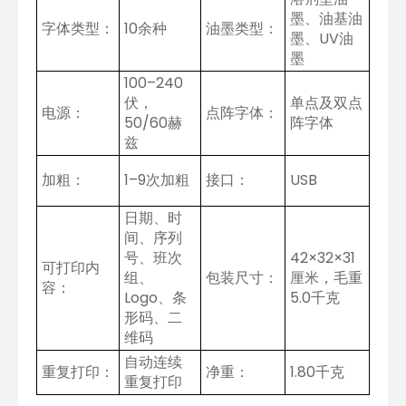
墨、油基油
字体类型：
10余种
油墨类型：
墨、UV油
墨
100–240
伏，
单点及双点
电源：
点阵字体：
50/60赫
阵字体
兹
加粗：
1–9次加粗
接口：
USB
日期、时
间、序列
号、班次
42×32×31
可打印内
组、
包装尺寸：
厘米，毛重
容：
Logo、条
5.0千克
形码、二
维码
自动连续
重复打印：
净重：
1.80千克
重复打印