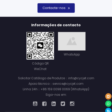
Contacte-nos
Informações de contacto
WhatsApp
Código QR
WeChat
Solicitar Catálogo de Produtos：info@cycjet.com
Apoio técnico：service@cycjet.com
Linha 24h：+86 159 0098 0069 (WhatsApp)
Siga-nos em: