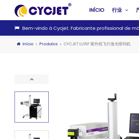
INÍCIO
行业
Bem-vindo à Cycjet. Fabricante profissional de má
Início
Produtos
CYCJET LU15F 紫外线飞行激光喷码机