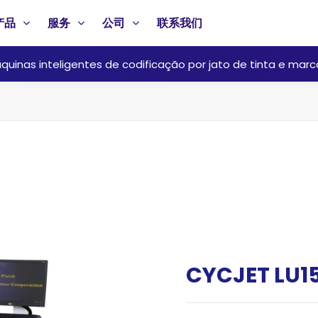
产品
服务
公司
联系我们
quinas inteligentes de codificação por jato de tinta e marc
CYCJET L