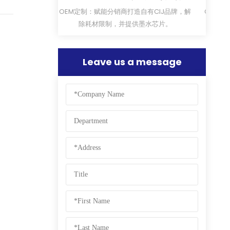
机
自有CIJ品牌，解
CYCJET LU15F系列紫外飞行激光打印机，具备
CYC
墨水芯片。
高工作功率，可满足高速二维码、数据矩阵码
激光
打印需求。高性能、高精度、高稳定性，并通
量和
过国际认证CE、FDA。
面、
Leave us a message
凑，
定性