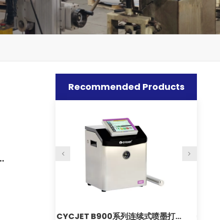
Recommended Products
，
列连续式喷墨打印
CYCJET LU15F 紫外线飞行激光喷码
CY