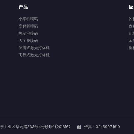
产品
应
小字符喷码
饮
高解析喷码
食
热发泡喷码
瓦
大字符喷码
金
便携式激光打标机
塑
飞行式激光打标机
业区华高路333号4号楼1层 (201816)
传真：021 5997 1610