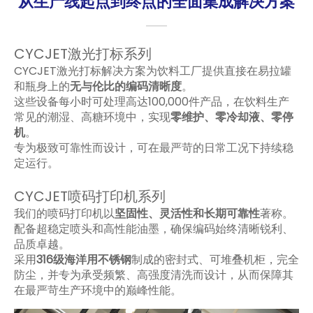
从生产线起点到终点的全面集成解决方案
CYCJET激光打标系列
CYCJET激光打标解决方案为饮料工厂提供直接在易拉罐
和瓶身上的
无与伦比的编码清晰度
。
这些设备每小时可处理高达100,000件产品，在饮料生产
常见的潮湿、高糖环境中，实现
零维护、零冷却液、零停
机
。
专为极致可靠性而设计，可在最严苛的日常工况下持续稳
定运行。
CYCJET喷码打印机系列
我们的喷码打印机以
坚固性、灵活性和长期可靠性
著称。
配备超稳定喷头和高性能油墨，确保编码始终清晰锐利、
品质卓越。
采用
316级海洋用不锈钢
制成的密封式、可堆叠机柜，完全
防尘，并专为承受频繁、高强度清洗而设计，从而保障其
在最严苛生产环境中的巅峰性能。