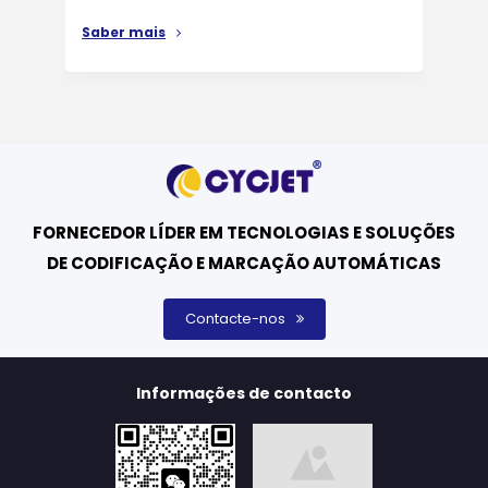
能、
Saber mais
Sab
FORNECEDOR LÍDER EM TECNOLOGIAS E SOLUÇÕES
DE CODIFICAÇÃO E MARCAÇÃO AUTOMÁTICAS
Contacte-nos
Informações de contacto