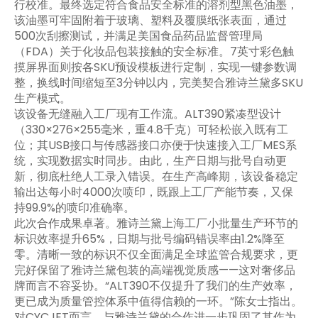
行校准。最终选定符合食品安全标准的溶剂型黑色油墨，
该油墨可牢固附着于玻璃、塑料及覆膜纸张表面，通过
500次刮擦测试，并满足美国食品药品监督管理局
（FDA）关于化妆品包装接触的安全标准。7英寸彩色触
摸屏界面则按各SKU预设模板进行定制，实现一键参数调
整，换线时间缩短至3分钟以内，完美契合雅诗兰黛多SKU
生产模式。
该设备无缝融入工厂现有工作流。ALT390紧凑型设计
（330×276×255毫米，重4.8千克）可轻松嵌入既有工
位；其USB接口与传感器接口亦便于快速接入工厂MES系
统，实现数据实时同步。由此，生产日期与批号自动更
新，彻底杜绝人工录入错误。在生产高峰期，该设备稳定
输出达每小时4000次喷印，既跟上工厂产能节奏，又保
持99.9%的喷印准确率。
此次合作成果卓著。雅诗兰黛上海工厂小批量生产环节的
标识效率提升65%，日期与批号编码错误率由1.2%降至
零。清晰一致的标识不仅全面满足全球监管合规要求，更
完好保留了雅诗兰黛包装的高端视觉质感——这对奢侈品
牌而言不容妥协。“ALT390不仅提升了我们的生产效率，
更已成为质量管控体系中值得信赖的一环。”陈女士指出。
对CYCJET而言，与雅诗兰黛的合作进一步巩固了其作为