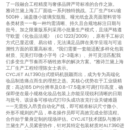
了一段融合工程精度与奢侈品牌严苛标准的合作之旅。
雅诗兰黛上海工厂面临一系列独特挑战。工厂生产SKU逾
500种，涵盖微小玻璃安瓿瓶、哑光纸盒及亮面塑料管等
各类材质——每一种均需清晰、持久且合规地标注日期与
批号。加之限量版系列采用小批量生产模式，且须严格遵
守欧盟《化妆品法规》（EC 1223/2009），原有手工标识
方式已显迟缓、易出错，无法满足品牌在美学呈现与可追
溯性方面的双重高标准。“我们需要一套能适配多样化包装
材质、完美打印微小字号（2–3毫米）、并可灵活匹配我
们多变生产节奏而不牺牲效率的解决方案。”雅诗兰黛上海
工厂生产工程经理陈女士表示。
CYCJET ALT390台式喷码机脱颖而出，成为专为高端化
妆品制造痛点而生的理想之选。其核心优势在于工业级精
度：高达185 DPI分辨率及0.8–17.5毫米可调打印高度，确
保即使在最小规格化妆品包装上亦能呈现锐利清晰的日期
与批号。该设备可移动式打印头成功攻克行业关键难题
——无需投入昂贵自动化产线，即可精准标识尺寸微小、
外形不规则的产品，单名操作员即可高效完成全部流程。
合作始于量身定制的现场评估。CYCJET技术团队与雅诗
兰黛生产人员紧密协作，针对其特定包装材质对ALT390进