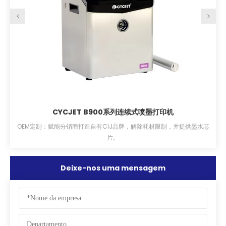
B900系列连续式喷墨打印机
CYCJET LU15
自有CIJ品牌，解除耗材限制，并提供墨水芯
CYCJET LU15F系列紫外飞行
片。
二维码、数据矩阵码打印需求。高性
认证CE
Deixe-nos uma mensagem