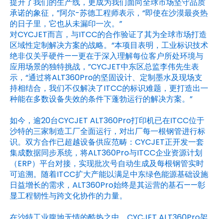
提升了我们的生产线，更成为我们面向全球市场坚守品质
承诺的象征，”阿尔-苏德工程师表示，“即使在沙漠最炎热
的日子里，它也从未漏印一次。”
对CYCJET而言，与ITCC的合作验证了其为全球市场打造
区域性定制解决方案的战略。“本项目表明，工业标识技术
绝非仅关乎硬件——更在于深入理解每位客户所处环境与
应用场景的独特挑战，”CYCJET中东区总监李伟先生表
示，“通过将ALT360Pro的坚固设计、定制墨水及现场支
持相结合，我们不仅解决了ITCC的标识难题，更打造出一
种能在多数设备失效的条件下蓬勃运行的解决方案。”
如今，逾20台CYCJET ALT360Pro打印机已在ITCC位于
沙特的三家制造工厂全面运行，对出厂每一根钢管进行标
识。双方合作已超越设备供应范畴：CYCJET正开发一套
集成数据同步系统，将ALT360Pro与ITCC企业资源计划
（ERP）平台对接，实现批次号自动生成及每根钢管实时
可追溯。随着ITCC扩大产能以满足中东绿色能源基础设施
日益增长的需求，ALT360Pro始终是其运营的基石——彰
显工程韧性与跨文化协作的力量。
在沙特工业腹地无情的酷热之中，CYCJET ALT360Pro架