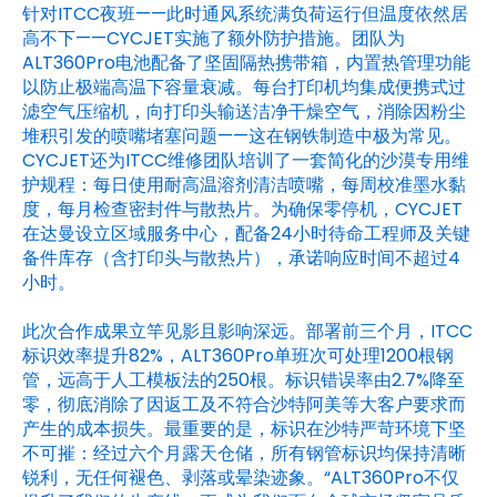
针对ITCC夜班——此时通风系统满负荷运行但温度依然居
高不下——CYCJET实施了额外防护措施。团队为
ALT360Pro电池配备了坚固隔热携带箱，内置热管理功能
以防止极端高温下容量衰减。每台打印机均集成便携式过
滤空气压缩机，向打印头输送洁净干燥空气，消除因粉尘
堆积引发的喷嘴堵塞问题——这在钢铁制造中极为常见。
CYCJET还为ITCC维修团队培训了一套简化的沙漠专用维
护规程：每日使用耐高温溶剂清洁喷嘴，每周校准墨水黏
度，每月检查密封件与散热片。为确保零停机，CYCJET
在达曼设立区域服务中心，配备24小时待命工程师及关键
备件库存（含打印头与散热片），承诺响应时间不超过4
小时。
此次合作成果立竿见影且影响深远。部署前三个月，ITCC
标识效率提升82%，ALT360Pro单班次可处理1200根钢
管，远高于人工模板法的250根。标识错误率由2.7%降至
零，彻底消除了因返工及不符合沙特阿美等大客户要求而
产生的成本损失。最重要的是，标识在沙特严苛环境下坚
不可摧：经过六个月露天仓储，所有钢管标识均保持清晰
锐利，无任何褪色、剥落或晕染迹象。“ALT360Pro不仅