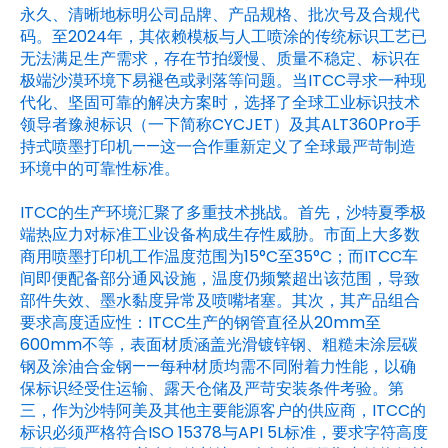
永久、清晰地标明公司品牌、产品规格、批次号及合规代
码。至2024年，其依赖模板与人工喷涂的传统标识工艺已
无法满足生产需求，存在节拍缓慢、质量不稳定、标识在
极端沙漠环境下易褪色或剥落等问题。当ITCC寻求一种现
代化、坚固可靠的解决方案时，选择了全球工业标识技术
领导者豫昶标识（一下简称CYCJET）及其ALT360Pro手
持式喷墨打印机——这一合作重新定义了全球最严苛制造
环境中的可靠性标准。
ITCC的生产环境汇聚了多重技术挑战。首先，沙特夏季极
端热应力对标准工业设备构成生存性威胁。市面上大多数
商用喷墨打印机工作温度范围为15°C至35°C；而ITCC车
间即便配备部分通风设施，温度仍频繁超出该范围，导致
部件失效、墨水黏度异常及喷嘴堵塞。其次，其产品组合
要求高度适应性：ITCC生产的钢管直径从20mm至
600mm不等，表面材质涵盖光滑镀锌钢、粗糙未涂层碳
钢及涂油合金钢——每种材质均需不同附着力性能，以确
保标识经受住运输、露天仓储及严苛安装条件考验。第
三，作为沙特阿美及其他主要能源客户的供应商，ITCC的
标识必须严格符合ISO 15378与API 5L标准，要求字符高度