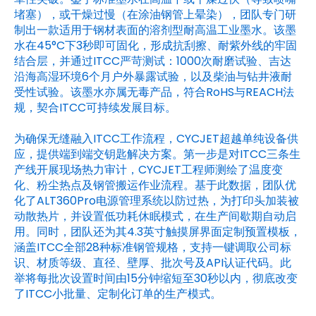
堵塞），或干燥过慢（在涂油钢管上晕染），团队专门研
制出一款适用于钢材表面的溶剂型耐高温工业墨水。该墨
水在45°C下3秒即可固化，形成抗刮擦、耐紫外线的牢固
结合层，并通过ITCC严苛测试：1000次耐磨试验、吉达
沿海高湿环境6个月户外暴露试验，以及柴油与钻井液耐
受性试验。该墨水亦属无毒产品，符合RoHS与REACH法
规，契合ITCC可持续发展目标。
为确保无缝融入ITCC工作流程，CYCJET超越单纯设备供
应，提供端到端交钥匙解决方案。第一步是对ITCC三条生
产线开展现场热力审计，CYCJET工程师测绘了温度变
化、粉尘热点及钢管搬运作业流程。基于此数据，团队优
化了ALT360Pro电源管理系统以防过热，为打印头加装被
动散热片，并设置低功耗休眠模式，在生产间歇期自动启
用。同时，团队还为其4.3英寸触摸屏界面定制预置模板，
涵盖ITCC全部28种标准钢管规格，支持一键调取公司标
识、材质等级、直径、壁厚、批次号及API认证代码。此
举将每批次设置时间由15分钟缩短至30秒以内，彻底改变
了ITCC小批量、定制化订单的生产模式。