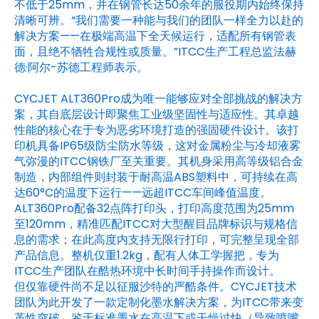
不低于25mm，并在钢管长达50余年的服役期内始终保持
清晰可辨。“我们需要一种能与我们的团队一样全力以赴的
解决方案——在极端高温下全天候运行，适配所有钢管表
面，且绝不牺牲合规性或质量。”ITCC生产工程总监法赫
德·阿尔-苏德工程师表示。
CYCJET ALT360Pro成为唯一能够应对全部挑战的解决方
案，其自底层设计即聚焦工业级坚固性与适应性。其卓越
性能的核心在于专为恶劣环境打造的强固硬件设计。该打
印机具备IP65级防尘防水等级，这对金属粉尘与冷却液雾
气弥漫的ITCC钢铁厂至关重要。其机身采用高等级铝合金
制造，内部组件则封装于耐高温ABS塑料中，可持续在高
达60°C的温度下运行——远超ITCC车间峰值温度。
ALT360Pro配备32点阵打印头，打印高度范围为25mm
至120mm，精准匹配ITCC对大型醒目品牌标识与规格信
息的需求；在此高度内支持无限行打印，可完整呈现全部
产品信息。整机仅重1.2kg，配有人体工学握把，专为
ITCC生产团队在酷热环境中长时间手持操作而设计。
但仅靠硬件尚不足以征服沙特的严酷条件。CYCJET技术
团队为此开发了一款定制化墨水解决方案，为ITCC带来变
革性突破。鉴于标准墨水在高温下或干燥过快（导致喷嘴