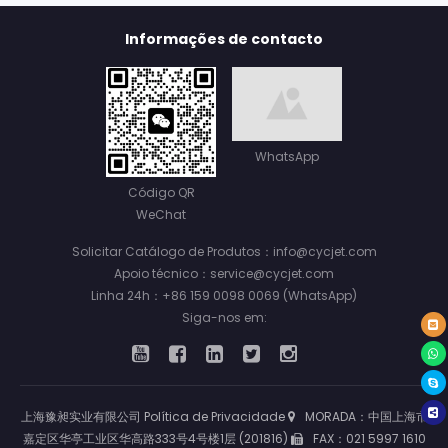
Informações de contacto
WhatsApp
Código QR
WeChat
Solicitar Catálogo de Produtos：info@cycjet.com
Apoio técnico：service@cycjet.com
Linha 24h：+86 159 0098 0069 (WhatsApp)
Siga-nos em:
上海豫昶实业有限公司
Política de Privacidade
MORADA：中国上海市
嘉定区华亭工业区华高路333号4号楼1层 (201816)
FAX：021 5997 1610