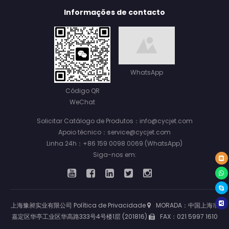
Informações de contacto
WhatsApp
Código QR
WeChat
Solicitar Catálogo de Produtos：info@cycjet.com
Apoio técnico：service@cycjet.com
Linha 24h：+86 159 0098 0069 (WhatsApp)
Siga-nos em:
上海豫昶实业有限公司
Política de Privacidade
MORADA：中国上海市
嘉定区华亭工业区华高路333号4号楼1层 (201816)
FAX：021 5997 1610