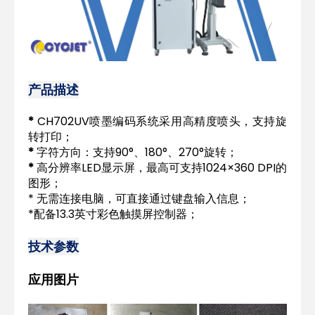
产品描述
*
CH702UV喷墨编码系统采用高精度喷头，支持旋
转打印；
*
字符方向：支持90°、180°、270°旋转；
*
高分辨率LED显示屏，最高可支持1024×360 DPI的
图形；
* 无需连接电脑，可直接通过键盘输入信息；
*配备13.3英寸彩色触摸屏控制器；
技术参数
应用图片